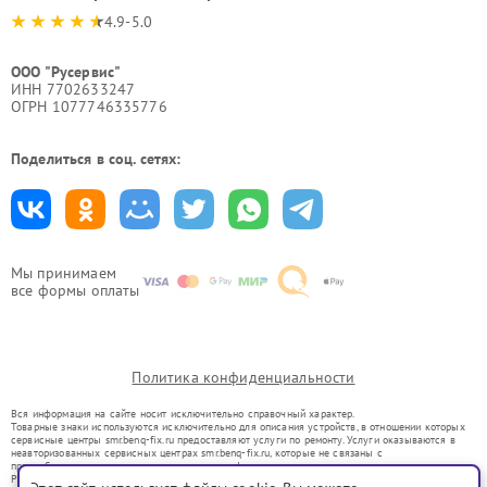
4.9-5.0
ООО "Русервис"
ИНН 7702633247
ОГРН 1077746335776
Поделиться в соц. сетях:
Мы принимаем
все формы оплаты
Политика конфиденциальности
Вся информация на сайте носит исключительно справочный характер.
Товарные знаки используются исключительно для описания устройств, в отношении которых
сервисные центры smr.benq-fix.ru предоставляют услуги по ремонту. Услуги оказываются в
неавторизованных сервисных центрах smr.benq-fix.ru, которые не связаны с
правообладателями товарных знаков или их официальными представителями.
Ремонт осуществляется для устройств, уже введенных в гражданский оборот в соответствии