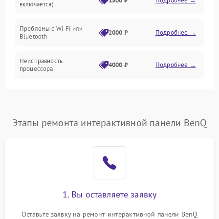
1500 ₽
Подробнее →
включается)
Экран
Проблемы с Wi-Fi или
Аудиосистема
2000 ₽
Подробнее →
Bluetooth
Механические повреждения
Неисправность
4000 ₽
Подробнее →
процессора
Сеть
Повреждение кабелей
500 ₽
Подробнее →
подключения
Интерфейсы
Этапы ремонта интерактивной панели BenQ
Неисправность кнопок
800 ₽
Подробнее →
управления
Перегрев устройства
1500 ₽
Подробнее →
Неисправность системы
2000 ₽
Подробнее →
охлаждения
1. Вы оставляете заявку
Оставьте заявку на ремонт интерактивной панели BenQ
Повреждение разъемов
1000 ₽
Подробнее →