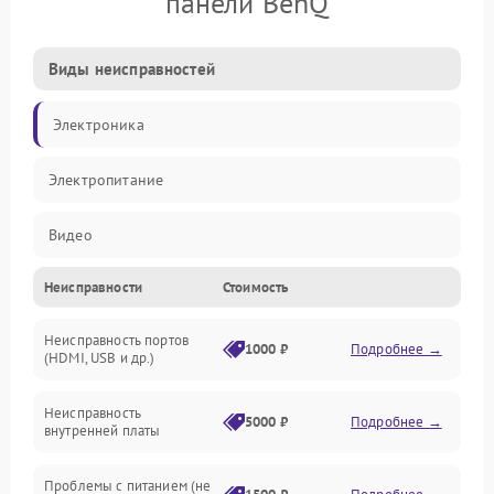
панели BenQ
Виды неисправностей
Электроника
Электропитание
Видео
Неисправности
Стоимость
Сенсор
Неисправность портов
Сенсорный экран
1000 ₽
Подробнее →
(HDMI, USB и др.)
ПО
Неисправность
5000 ₽
Подробнее →
внутренней платы
Программное обеспечение
Проблемы с питанием (не