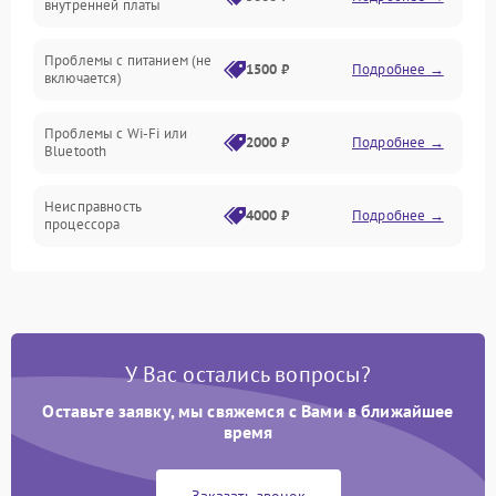
внутренней платы
Программное обеспечение
Проблемы с питанием (не
1500 ₽
Подробнее →
включается)
Экран
Проблемы с Wi-Fi или
Аудиосистема
2000 ₽
Подробнее →
Bluetooth
Механические повреждения
Неисправность
4000 ₽
Подробнее →
процессора
Сеть
Повреждение кабелей
500 ₽
Подробнее →
подключения
Интерфейсы
Неисправность кнопок
800 ₽
Подробнее →
У Вас остались вопросы?
управления
Оставьте заявку, мы свяжемся с Вами в ближайшее
Перегрев устройства
1500 ₽
Подробнее →
время
Неисправность системы
2000 ₽
Подробнее →