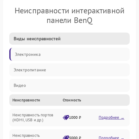
Неисправности интерактивной
панели BenQ
Виды неисправностей
Электроника
Электропитание
Видео
Неисправности
Стоимость
Сенсор
Неисправность портов
Сенсорный экран
1000 ₽
Подробнее →
(HDMI, USB и др.)
ПО
Неисправность
5000 ₽
Подробнее →