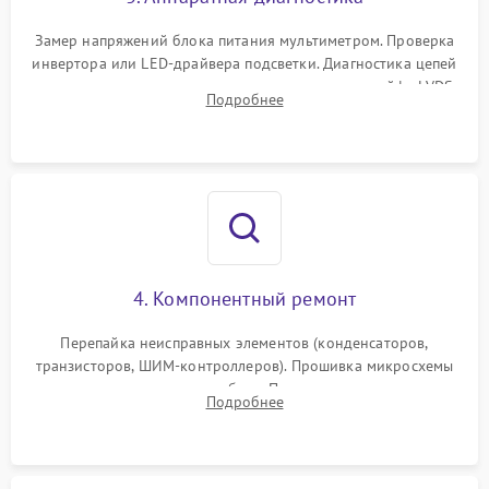
Поломка системы защиты
1000 ₽
Подробнее →
от замыкания
Замер напряжений блока питания мультиметром. Проверка
инвертора или LED-драйвера подсветки. Диагностика цепей
питания скалера и тестирование сигналов на шлейфе LVDS
Подробнее
4. Компонентный ремонт
Перепайка неисправных элементов (конденсаторов,
транзисторов, ШИМ-контроллеров). Прошивка микросхемы
памяти при программных сбоях. При поломке подсветки —
Подробнее
разборка матрицы и замена выгоревших светодиодов.