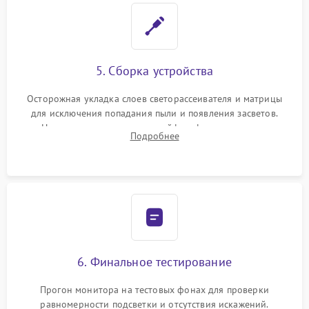
5. Сборка устройства
Осторожная укладка слоев светорассеивателя и матрицы
для исключения попадания пыли и появления засветов.
Надежное подключение шлейфов, фиксация плат и
Подробнее
аккуратное защелкивание пластикового корпуса монитора.
6. Финальное тестирование
Прогон монитора на тестовых фонах для проверки
равномерности подсветки и отсутствия искажений.