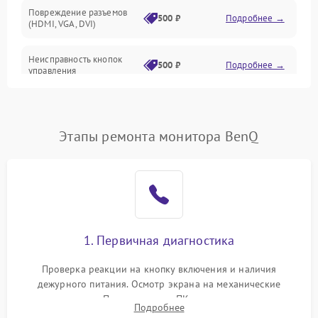
Повреждение разъемов
500 ₽
Подробнее →
(HDMI, VGA, DVI)
Неисправность кнопок
500 ₽
Подробнее →
управления
Поломка инвертора
1500 ₽
Подробнее →
Этапы ремонта монитора BenQ
Повреждение кабеля
500 ₽
Подробнее →
питания
Неисправность системы
1000 ₽
Подробнее →
защиты от перегрузок
Поломка системы
1. Первичная диагностика
автоматического
1000 ₽
Подробнее →
отключения
Проверка реакции на кнопку включения и наличия
дежурного питания. Осмотр экрана на механические
Неисправность системы
повреждения. Подключение к ПК для оценки вывода
защиты от короткого
1000 ₽
Подробнее →
Подробнее
изображения, работы подсветки и выявления артефактов на
замыкания