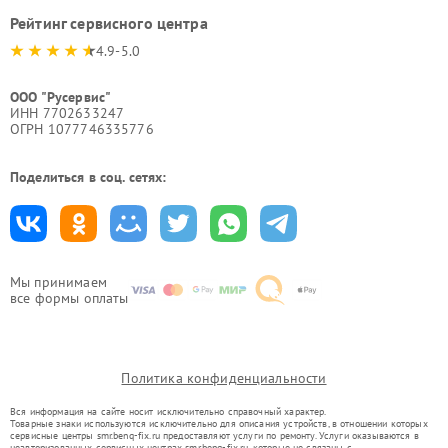
Рейтинг сервисного центра
4.9-5.0
ООО "Русервис"
ИНН 7702633247
ОГРН 1077746335776
Поделиться в соц. сетях:
Мы принимаем
все формы оплаты
Политика конфиденциальности
Вся информация на сайте носит исключительно справочный характер.
Товарные знаки используются исключительно для описания устройств, в отношении которых
сервисные центры smr.benq-fix.ru предоставляют услуги по ремонту. Услуги оказываются в
неавторизованных сервисных центрах smr.benq-fix.ru, которые не связаны с