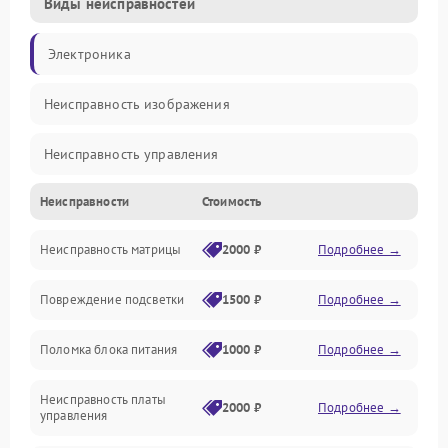
Виды неисправностей
Электроника
Неисправность изображения
Неисправность управления
Неисправности
Стоимость
Неисправность интерфейсов
Неисправность матрицы
2000 ₽
Подробнее →
Прочие неисправности
Повреждение подсветки
1500 ₽
Подробнее →
Неисправность звука
Поломка блока питания
1000 ₽
Подробнее →
Механические повреждения
Неисправность платы
2000 ₽
Подробнее →
управления