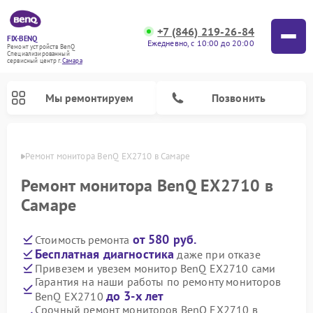
+7 (846) 219-26-84
FIX-BENQ
Ежедневно, с 10:00 до 20:00
Ремонт устройств BenQ
Специализированный
cервисный центр г.
Самара
Мы ремонтируем
Позвонить
амаре
Ремонт монитора BenQ EX2710 в Самаре
Ремонт интерактивных панелей BenQ
Ремонт монитора BenQ EX2710 в
Самаре
от 580 руб.
Стоимость ремонта
Бесплатная диагностика
даже при отказе
Привезем и увезем монитор BenQ EX2710 сами
Гарантия на наши работы по ремонту мониторов
до 3-х лет
BenQ EX2710
Срочный ремонт мониторов BenQ EX2710 в