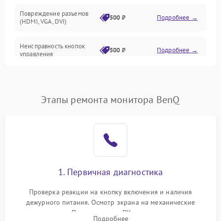
Повреждение разъемов
500 ₽
Подробнее →
(HDMI, VGA, DVI)
Неисправность кнопок
500 ₽
Подробнее →
управления
Поломка инвертора
1500 ₽
Подробнее →
Этапы ремонта монитора BenQ
Повреждение кабеля
500 ₽
Подробнее →
питания
Неисправность системы
1000 ₽
Подробнее →
защиты от перегрузок
Поломка системы
1. Первичная диагностика
автоматического
1000 ₽
Подробнее →
отключения
Проверка реакции на кнопку включения и наличия
дежурного питания. Осмотр экрана на механические
Неисправность системы
повреждения. Подключение к ПК для оценки вывода
защиты от короткого
1000 ₽
Подробнее →
Подробнее