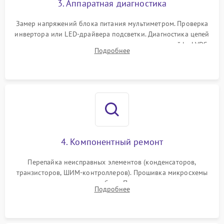
3. Аппаратная диагностика
Поломка системы защиты
1000 ₽
Подробнее →
от замыкания
Замер напряжений блока питания мультиметром. Проверка
инвертора или LED-драйвера подсветки. Диагностика цепей
питания скалера и тестирование сигналов на шлейфе LVDS
Подробнее
4. Компонентный ремонт
Перепайка неисправных элементов (конденсаторов,
транзисторов, ШИМ-контроллеров). Прошивка микросхемы
памяти при программных сбоях. При поломке подсветки —
Подробнее
разборка матрицы и замена выгоревших светодиодов.