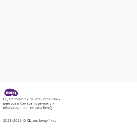
СЦ smr.benq-fix.ru - сеть сервисных
центров в Самаре по ремонту и
обслуживанию техники BenQ
2021-2026 © СЦ smr.benq-fix.ru