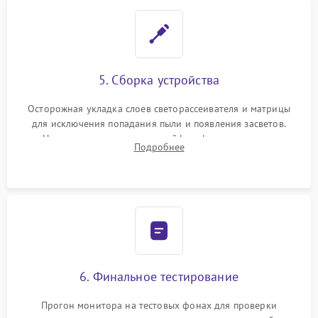
5. Сборка устройства
Осторожная укладка слоев светорассеивателя и матрицы
для исключения попадания пыли и появления засветов.
Надежное подключение шлейфов, фиксация плат и
Подробнее
аккуратное защелкивание пластикового корпуса монитора.
6. Финальное тестирование
Прогон монитора на тестовых фонах для проверки