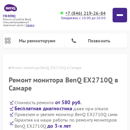
+7 (846) 219-26-84
FIX-BENQ
Ежедневно, с 10:00 до 20:00
Ремонт устройств BenQ
Специализированный
cервисный центр г.
Самара
Мы ремонтируем
Позвонить
амаре
Ремонт монитора BenQ EX2710Q в Самаре
Ремонт интерактивных панелей BenQ
Ремонт монитора BenQ EX2710Q в
Самаре
от 580 руб.
Стоимость ремонта
Бесплатная диагностика
даже при отказе
Привезем и увезем монитор BenQ EX2710Q сами
Гарантия на наши работы по ремонту мониторов
до 3-х лет
BenQ EX2710Q