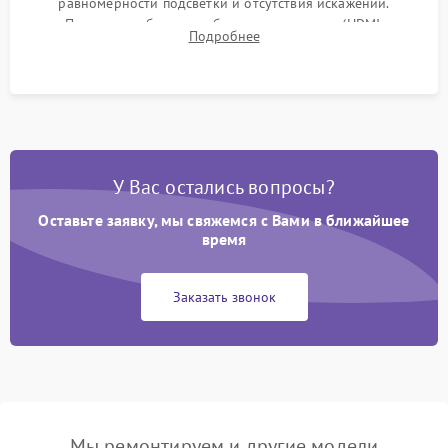
равномерности подсветки и отсутствия искажений.
Проверка работоспособности всех портов (HDMI,
Подробнее
DisplayPort, VGA) и кнопок управления под нагрузкой в
течение пары часов.
У Вас остались вопросы?
Оставьте заявку, мы свяжемся с Вами в ближайшее
время
Заказать звонок
Мы ремонтируем и другие модели