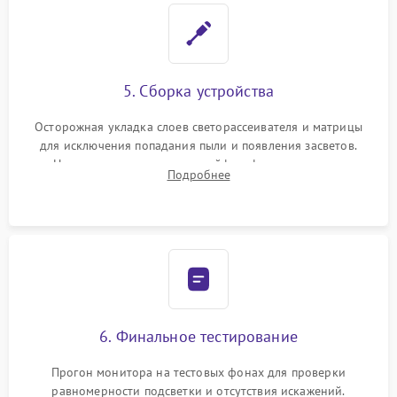
5. Сборка устройства
Осторожная укладка слоев светорассеивателя и матрицы
для исключения попадания пыли и появления засветов.
Надежное подключение шлейфов, фиксация плат и
Подробнее
аккуратное защелкивание пластикового корпуса монитора.
6. Финальное тестирование
Прогон монитора на тестовых фонах для проверки
равномерности подсветки и отсутствия искажений.