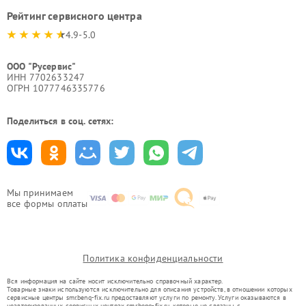
Рейтинг сервисного центра
4.9-5.0
ООО "Русервис"
ИНН 7702633247
ОГРН 1077746335776
Поделиться в соц. сетях:
Мы принимаем
все формы оплаты
Политика конфиденциальности
Вся информация на сайте носит исключительно справочный характер.
Товарные знаки используются исключительно для описания устройств, в отношении которых
сервисные центры smr.benq-fix.ru предоставляют услуги по ремонту. Услуги оказываются в
неавторизованных сервисных центрах smr.benq-fix.ru, которые не связаны с