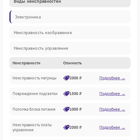
Виды неисправностей
Электроника
Неисправность изображения
Неисправность управления
Неисправности
Стоимость
Неисправность интерфейсов
Неисправность матрицы
2000 ₽
Подробнее →
Прочие неисправности
Повреждение подсветки
1500 ₽
Подробнее →
Неисправность звука
Поломка блока питания
1000 ₽
Подробнее →
Механические повреждения
Неисправность платы
2000 ₽
Подробнее →
управления