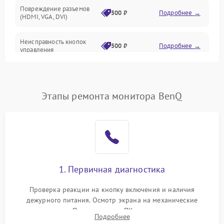
Повреждение разъемов
500 ₽
Подробнее →
(HDMI, VGA, DVI)
Неисправность кнопок
500 ₽
Подробнее →
управления
Поломка инвертора
1500 ₽
Подробнее →
Этапы ремонта монитора BenQ
Повреждение кабеля
500 ₽
Подробнее →
питания
Неисправность системы
1000 ₽
Подробнее →
защиты от перегрузок
Поломка системы
1. Первичная диагностика
автоматического
1000 ₽
Подробнее →
отключения
Проверка реакции на кнопку включения и наличия
дежурного питания. Осмотр экрана на механические
Неисправность системы
повреждения. Подключение к ПК для оценки вывода
защиты от короткого
1000 ₽
Подробнее →
Подробнее
изображения, работы подсветки и выявления артефактов на
замыкания