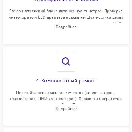
Поломка системы защиты
1000 ₽
Подробнее →
от замыкания
Замер напряжений блока питания мультиметром. Проверка
инвертора или LED-драйвера подсветки. Диагностика цепей
питания скалера и тестирование сигналов на шлейфе LVDS
Подробнее
4. Компонентный ремонт
Перепайка неисправных элементов (конденсаторов,
транзисторов, ШИМ-контроллеров). Прошивка микросхемы
памяти при программных сбоях. При поломке подсветки —
Подробнее
разборка матрицы и замена выгоревших светодиодов.