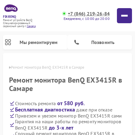
+7 (846) 219-26-84
FIX-BENQ
Ежедневно, с 10:00 до 20:00
Ремонт устройств BenQ
Специализированный
cервисный центр г.
Самара
Мы ремонтируем
Позвонить
амаре
Ремонт монитора BenQ EX3415R в Самаре
Ремонт интерактивных панелей BenQ
Ремонт монитора BenQ EX3415R в
Самаре
от 580 руб.
Стоимость ремонта
Бесплатная диагностика
даже при отказе
Привезем и увезем монитор BenQ EX3415R сами
Гарантия на наши работы по ремонту мониторов
до 3-х лет
BenQ EX3415R
Срочный ремонт мониторов BenQ EX3415R в