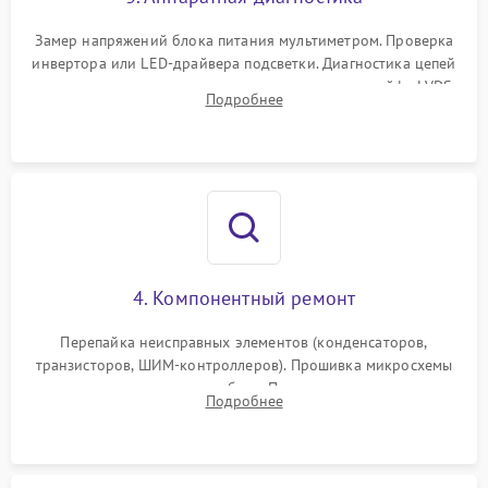
Поломка системы защиты
1000 ₽
Подробнее →
от замыкания
Замер напряжений блока питания мультиметром. Проверка
инвертора или LED-драйвера подсветки. Диагностика цепей
питания скалера и тестирование сигналов на шлейфе LVDS
Подробнее
4. Компонентный ремонт
Перепайка неисправных элементов (конденсаторов,
транзисторов, ШИМ-контроллеров). Прошивка микросхемы
памяти при программных сбоях. При поломке подсветки —
Подробнее
разборка матрицы и замена выгоревших светодиодов.