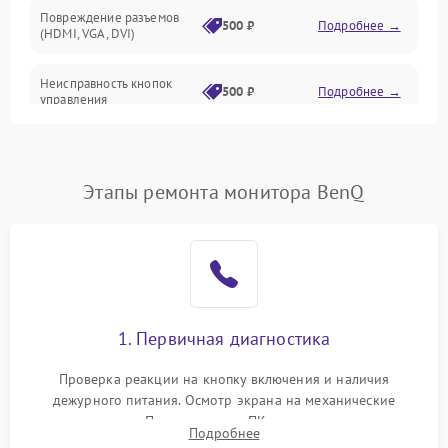
Повреждение разъемов
500 ₽
Подробнее →
(HDMI, VGA, DVI)
Неисправность кнопок
500 ₽
Подробнее →
управления
Поломка инвертора
1500 ₽
Подробнее →
Этапы ремонта монитора BenQ
Повреждение кабеля
500 ₽
Подробнее →
питания
Неисправность системы
1000 ₽
Подробнее →
защиты от перегрузок
Поломка системы
1. Первичная диагностика
автоматического
1000 ₽
Подробнее →
отключения
Проверка реакции на кнопку включения и наличия
дежурного питания. Осмотр экрана на механические
Неисправность системы
повреждения. Подключение к ПК для оценки вывода
защиты от короткого
1000 ₽
Подробнее →
Подробнее
изображения, работы подсветки и выявления артефактов на
замыкания