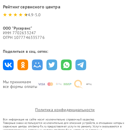
Рейтинг сервисного центра
4.9-5.0
ООО "Русервис"
ИНН 7702633247
ОГРН 1077746335776
Поделиться в соц. сетях:
Мы принимаем
все формы оплаты
Политика конфиденциальности
Вся информация на сайте носит исключительно справочный характер.
Товарные знаки используются исключительно для описания устройств, в отношении которых
сервисные центры smr.benq-fix.ru предоставляют услуги по ремонту. Услуги оказываются в
неавторизованных сервисных центрах smr.benq-fix.ru, которые не связаны с