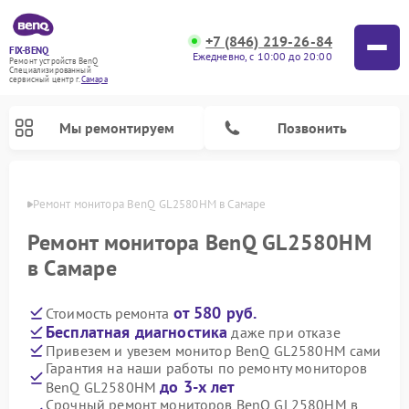
+7 (846) 219-26-84
FIX-BENQ
Ежедневно, с 10:00 до 20:00
Ремонт устройств BenQ
Специализированный
cервисный центр г.
Самара
Мы ремонтируем
Позвонить
амаре
Ремонт монитора BenQ GL2580HM в Самаре
Ремонт интерактивных панелей BenQ
Ремонт монитора BenQ GL2580HM
в Самаре
от 580 руб.
Стоимость ремонта
Бесплатная диагностика
даже при отказе
Привезем и увезем монитор BenQ GL2580HM сами
Гарантия на наши работы по ремонту мониторов
до 3-х лет
BenQ GL2580HM
Срочный ремонт мониторов BenQ GL2580HM в