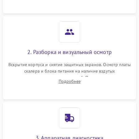
матрице.
Повреждение системы
1000 ₽
Подробнее →
защиты от перегрева
Неисправность системы
защиты от
1000 ₽
Подробнее →
перенапряжения
2. Разборка и визуальный осмотр
Неисправность системы
1000 ₽
Подробнее →
Вскрытие корпуса и снятие защитных экранов. Осмотр платы
защиты от замыкания
скалера и блока питания на наличие вздутых
конденсаторов, прогаров, окислений. Проверка надежности
Повреждение системы
Подробнее
1000 ₽
Подробнее →
контактов и целостности шлейфов матрицы.
защиты от перегрузок
Неисправность системы
1000 ₽
Подробнее →
защиты от перегрева
Поломка системы защиты
1000 ₽
Подробнее →
от перенапряжения
3. Аппаратная диагностика