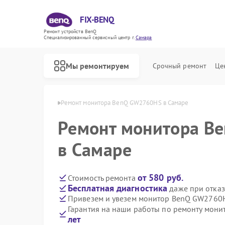
FIX-BENQ
Ремонт устройств BenQ
Специализированный cервисный центр г.
Самара
Мы ремонтируем
Срочный ремонт
Це
оров BenQ в Самаре
Ремонт монитора BenQ GW2760HS в Самаре
Ремонт монитора B
Ремонт интерактивных панелей BenQ
в Самаре
от 580 руб.
Стоимость ремонта
Бесплатная диагностика
даже при отказ
Привезем и увезем монитор BenQ GW2760
Гарантия на наши работы по ремонту мо
лет