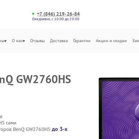
+7 (846) 219-26-84
Ежедневно, с 10:00 до 20:00
ны
О нас
Отзывы
Доставка
Гарантии
Акции и скидки
Зая
enQ GW2760HS
е
HS сами
до 3-х
ниторов BenQ GW2760HS