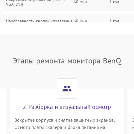
60 мин
1 год
VGA, DVI)
Неисправность кнопок управления
60 мин
1 год
Поломка инвертора
60 мин
1 год
Повреждение кабеля питания
60 мин
1 год
Этапы ремонта монитора BenQ
Неисправность системы защиты от
60 мин
1 год
перегрузок
Поломка системы автоматического
60 мин
1 год
отключения
2. Разборка и визуальный осмотр
Неисправность системы защиты от
60 мин
1 год
короткого замыкания
Вскрытие корпуса и снятие защитных экранов.
Осмотр платы скалера и блока питания на