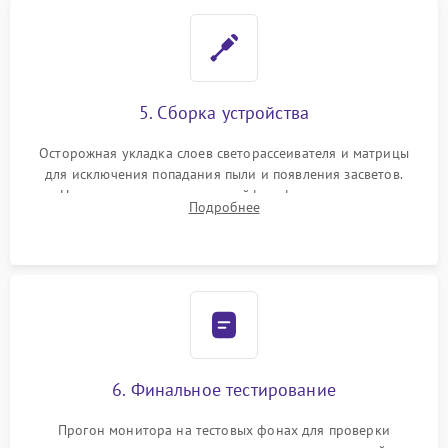
5. Сборка устройства
Осторожная укладка слоев светорассеивателя и матрицы
для исключения попадания пыли и появления засветов.
Надежное подключение шлейфов, фиксация плат и
Подробнее
аккуратное защелкивание пластикового корпуса монитора.
6. Финальное тестирование
Прогон монитора на тестовых фонах для проверки