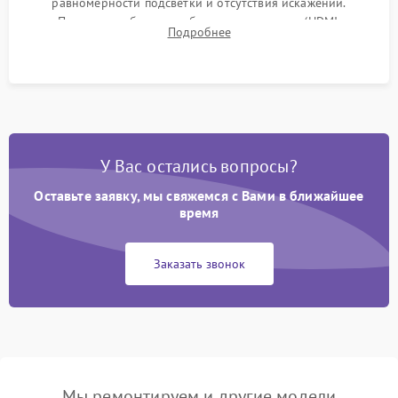
равномерности подсветки и отсутствия искажений.
Проверка работоспособности всех портов (HDMI,
Подробнее
DisplayPort, VGA) и кнопок управления под нагрузкой в
течение пары часов.
У Вас остались вопросы?
Оставьте заявку, мы свяжемся с Вами в ближайшее
время
Заказать звонок
Мы ремонтируем и другие модели