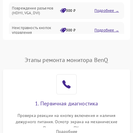
Повреждение разъемов
500 ₽
Подробнее →
(HDMI, VGA, DVI)
Неисправность кнопок
500 ₽
Подробнее →
управления
Поломка инвертора
1500 ₽
Подробнее →
Этапы ремонта монитора BenQ
Повреждение кабеля
500 ₽
Подробнее →
питания
Неисправность системы
1000 ₽
Подробнее →
защиты от перегрузок
Поломка системы
1. Первичная диагностика
автоматического
1000 ₽
Подробнее →
отключения
Проверка реакции на кнопку включения и наличия
дежурного питания. Осмотр экрана на механические
Неисправность системы
повреждения. Подключение к ПК для оценки вывода
защиты от короткого
1000 ₽
Подробнее →
Подробнее