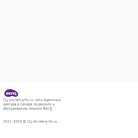
СЦ smr.benq-fix.ru - сеть сервисных
центров в Самаре по ремонту и
обслуживанию техники BenQ
2021-2026 © СЦ smr.benq-fix.ru