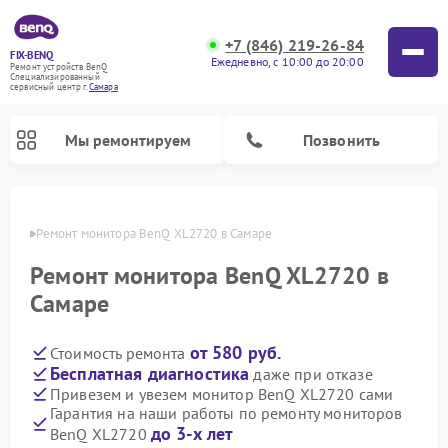
+7 (846) 219-26-84
FIX-BENQ
Ежедневно, с 10:00 до 20:00
Ремонт устройств BenQ
Специализированный
cервисный центр г.
Самара
Мы ремонтируем
Позвонить
амаре
Ремонт монитора BenQ XL2720 в Самаре
Ремонт интерактивных панелей BenQ
Ремонт монитора BenQ XL2720 в
Самаре
от 580 руб.
Стоимость ремонта
Бесплатная диагностика
даже при отказе
Привезем и увезем монитор BenQ XL2720 сами
Гарантия на наши работы по ремонту мониторов
до 3-х лет
BenQ XL2720