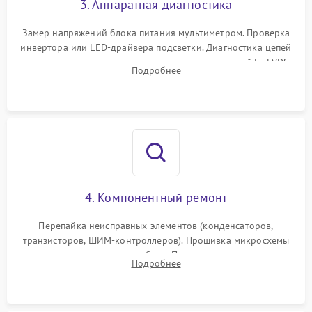
3. Аппаратная диагностика
Поломка системы защиты
1000 ₽
Подробнее →
от замыкания
Замер напряжений блока питания мультиметром. Проверка
инвертора или LED-драйвера подсветки. Диагностика цепей
питания скалера и тестирование сигналов на шлейфе LVDS
Подробнее
4. Компонентный ремонт
Перепайка неисправных элементов (конденсаторов,
транзисторов, ШИМ-контроллеров). Прошивка микросхемы
памяти при программных сбоях. При поломке подсветки —
Подробнее
разборка матрицы и замена выгоревших светодиодов.